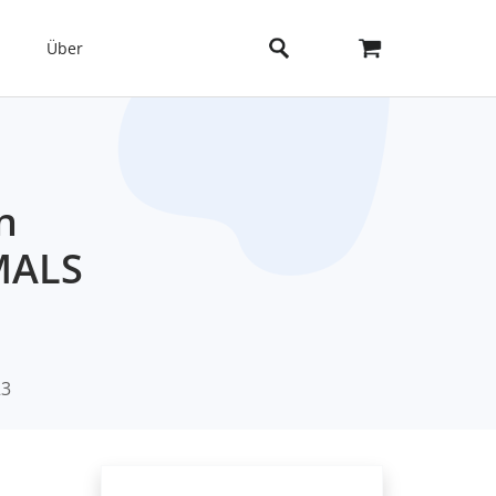
Über
n
EMALS
23