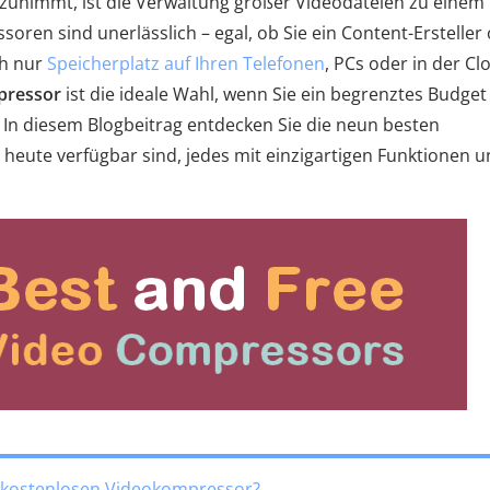
r zunimmt, ist die Verwaltung großer Videodateien zu einem
en sind unerlässlich – egal, ob Sie ein Content-Ersteller
ch nur
Speicherplatz auf Ihren Telefonen
, PCs oder in der Cl
pressor
ist die ideale Wahl, wenn Sie ein begrenztes Budget
n diesem Blogbeitrag entdecken Sie die neun besten
heute verfügbar sind, jedes mit einzigartigen Funktionen 
n kostenlosen Videokompressor?