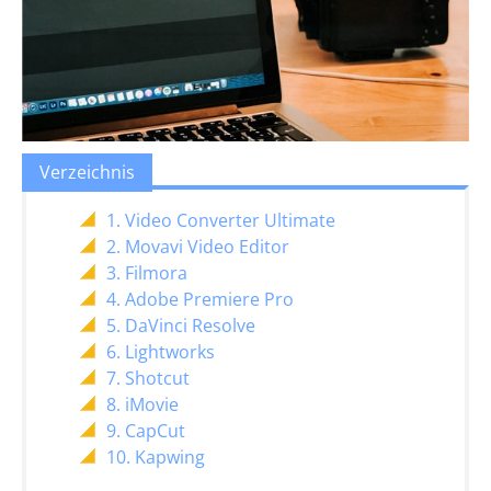
Verzeichnis
1. Video Converter Ultimate
2. Movavi Video Editor
3. Filmora
4. Adobe Premiere Pro
5. DaVinci Resolve
6. Lightworks
7. Shotcut
8. iMovie
9. CapCut
10. Kapwing