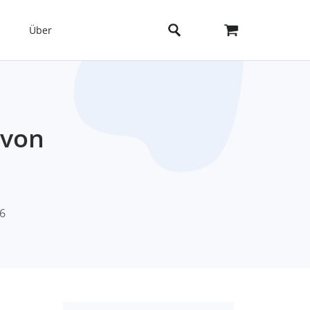
Über
 von
26