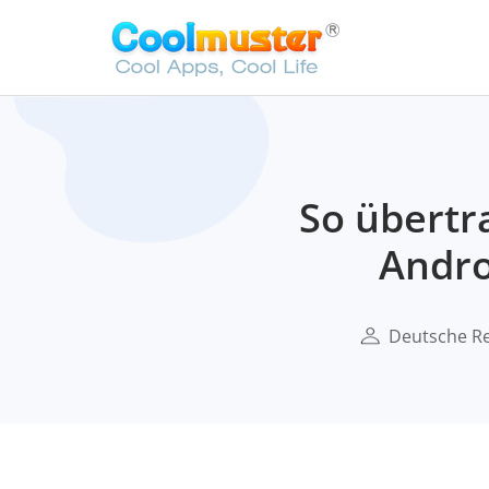
So übertr
Andro
Deutsche R