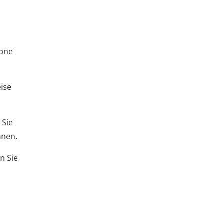
hone
eise
 Sie
nnen.
n Sie