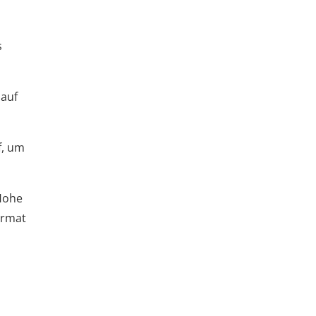
s
 auf
f, um
"Hohe
ormat