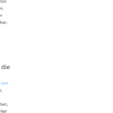
otos
en
er
her.
 die
 von
n,
aben,
Hier