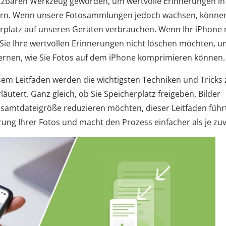
tzbaren Werkzeug geworden, um wertvolle Erinnerungen in
hern. Wenn unsere Fotosammlungen jedoch wachsen, können
erplatz auf unseren Geräten verbrauchen. Wenn Ihr iPhone 
Sie Ihre wertvollen Erinnerungen nicht löschen möchten, 
u lernen, wie Sie Fotos auf dem iPhone komprimieren können.
iesem Leitfaden werden die wichtigsten Techniken und Tricks
utert. Ganz gleich, ob Sie Speicherplatz freigeben, Bilder
Gesamtdateigröße reduzieren möchten, dieser Leitfaden führt
rung Ihrer Fotos und macht den Prozess einfacher als je zuv