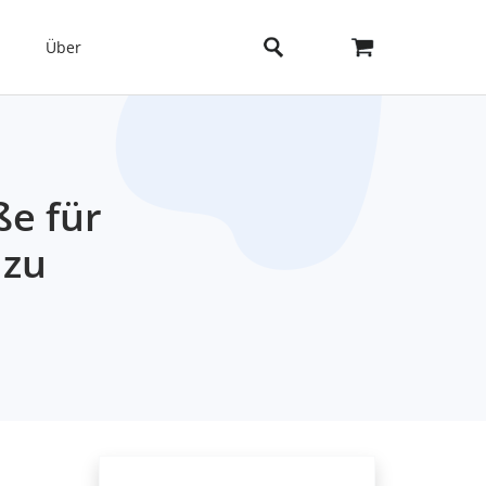
Über
ße für
 zu