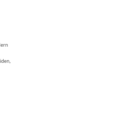
dern
iden,