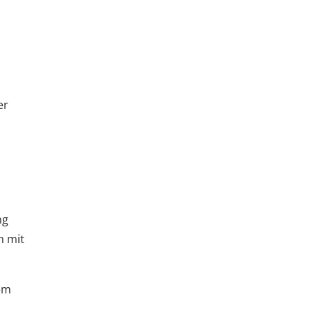
er
ng
n mit
dem