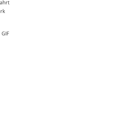
wahrt
ark
 GIF