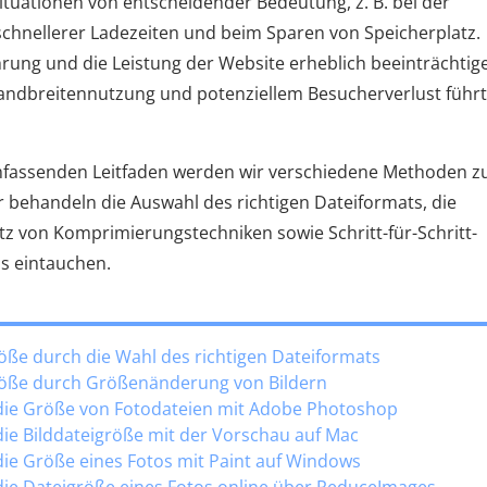
Situationen von entscheidender Bedeutung, z. B. bei der
chnellerer Ladezeiten und beim Sparen von Speicherplatz.
ung und die Leistung der Website erheblich beeinträchtig
andbreitennutzung und potenziellem Besucherverlust führt
m umfassenden Leitfaden werden wir verschiedene Methoden z
 behandeln die Auswahl des richtigen Dateiformats, die
z von Komprimierungstechniken sowie Schritt-für-Schritt-
ns eintauchen.
größe durch die Wahl des richtigen Dateiformats
dgröße durch Größenänderung von Bildern
 die Größe von Fotodateien mit Adobe Photoshop
die Bilddateigröße mit der Vorschau auf Mac
die Größe eines Fotos mit Paint auf Windows