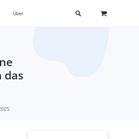
Über
one
n das
2025