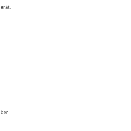
erät,
über