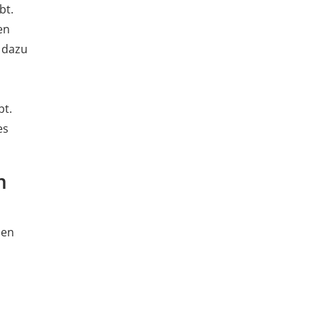
bt.
en
 dazu
bt.
es
m
den