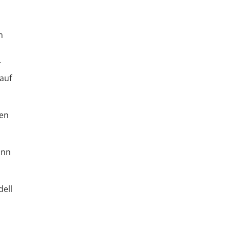
m
r
auf
ren
ann
dell