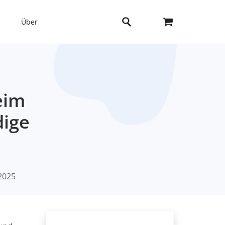
Über
eim
dige
2025