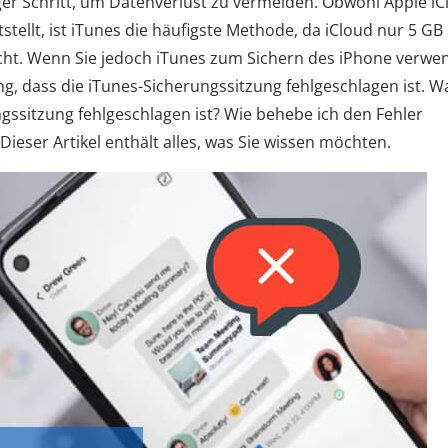
ger Schritt, um Datenverlust zu vermeiden. Obwohl Apple i
tellt, ist iTunes die häufigste Methode, da iCloud nur 5 GB
eicht. Wenn Sie jedoch iTunes zum Sichern des iPhone verwe
ng, dass die iTunes-Sicherungssitzung fehlgeschlagen ist. 
gssitzung fehlgeschlagen ist? Wie behebe ich den Fehler
ieser Artikel enthält alles, was Sie wissen möchten.