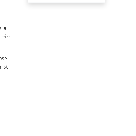
lle.
reis-
lose
 ist