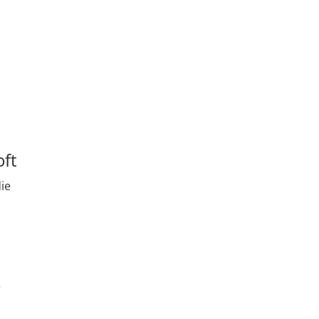
oft
ie
r