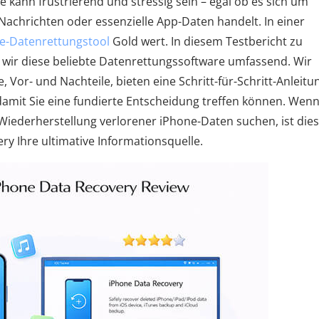
e kann frustrierend und stressig sein – egal ob es sich um
 Nachrichten oder essenzielle App-Daten handelt. In einer
e-Datenrettungstool
Gold wert. In diesem Testbericht zu
 wir diese beliebte Datenrettungssoftware umfassend. Wir
 Vor- und Nachteile, bieten eine Schritt-für-Schritt-Anleitu
 damit Sie eine fundierte Entscheidung treffen können. Wenn
iederherstellung verlorener iPhone-Daten suchen, ist die
ry Ihre ultimative Informationsquelle.