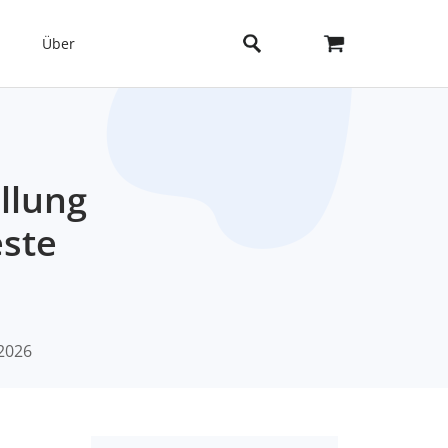
Über
llung
este
2026