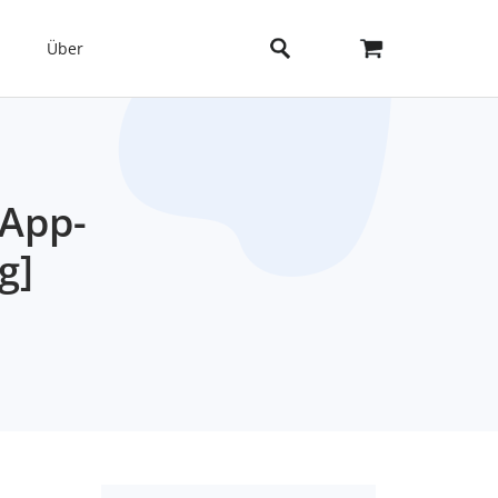
Über
sApp-
g]