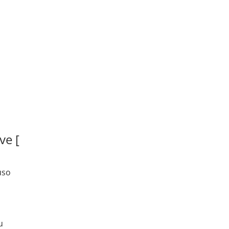
ve [
uso
u