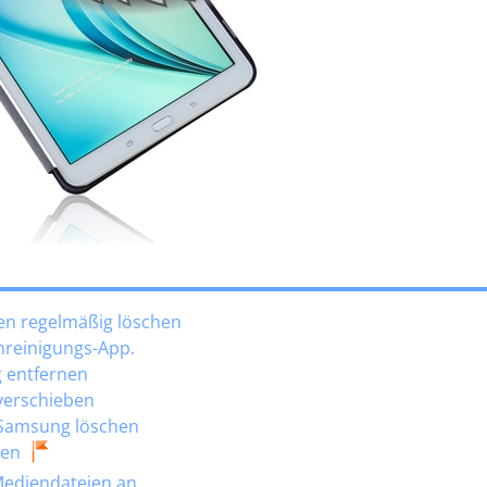
en regelmäßig löschen
nreinigungs-App.
 entfernen
 verschieben
 Samsung löschen
ien
Mediendateien an.