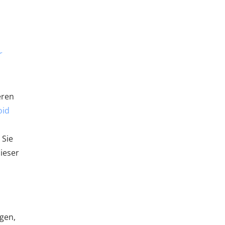
r
eren
oid
 Sie
ieser
gen,