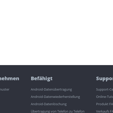
nehmen
Befähigt
Suppo
muster
Android-Datenübertragung
Support-Ce
Android-Datenwiederherstellung
Online-Tuto
Android-Datenlöschung
Produkt F
Übertragung von Telefon zu Telefon
Verkaufs F