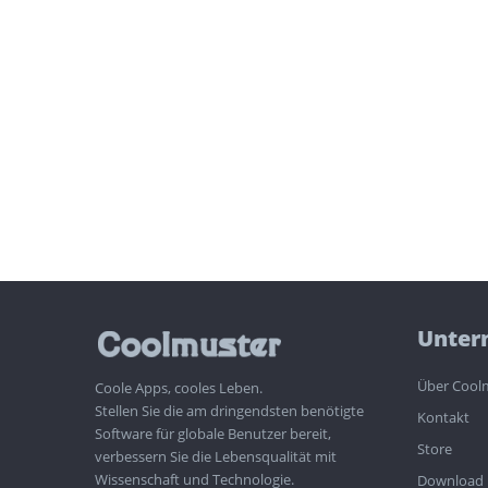
Unter
Über Cool
Coole Apps, cooles Leben.
Stellen Sie die am dringendsten benötigte
Kontakt
Software für globale Benutzer bereit,
Store
verbessern Sie die Lebensqualität mit
Wissenschaft und Technologie.
Download