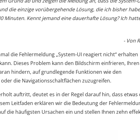
em Grund ab und zeigen die Meldung an, dass die System-U
und die einzige vorübergehende Lösung, die ich bisher habe,
e 30 Minuten. Kennt jemand eine dauerhafte Lösung? Ich hatt
- Von 
mal die Fehlermeldung „System-UI reagiert nicht“ erhalten
 kann. Dieses Problem kann den Bildschirm einfrieren, Ihren
aran hindern, auf grundlegende Funktionen wie den
 oder die Navigationsschaltflächen zuzugreifen.
olt auftritt, deutet es in der Regel darauf hin, dass etwas 
diesem Leitfaden erklären wir die Bedeutung der Fehlermeldu
auf die häufigsten Ursachen ein und stellen Ihnen zehn effek