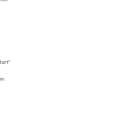
tart“
en