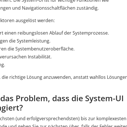
ert. Die System-UI ist für wichtige Funktionen wie
gungen und Navigationsschaltflächen zuständig.
ktoren ausgelöst werden:
rt einen reibungslosen Ablauf der Systemprozesse.
gen die Systemleistung.
ören die Systembenutzeroberfläche.
erursachen Instabilität.
ng.
n, die richtige Lösung anzuwenden, anstatt wahllos Lösunge
 das Problem, dass die System-UI
giert?
achsten (und erfolgversprechendsten) bis zur komplexesten
de und gehen Sie zur nächsten über, falls der Fehler weite