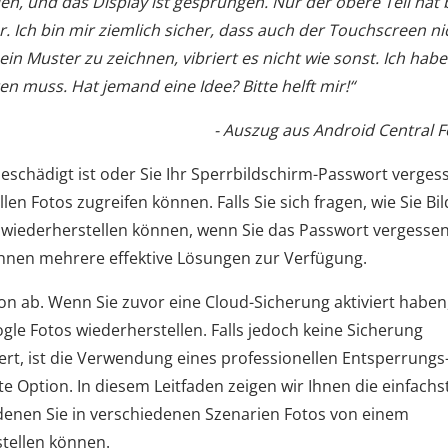
en, und das Display ist gesprungen. Nur der obere Teil hat 
hr. Ich bin mir ziemlich sicher, dass auch der Touchscreen ni
in Muster zu zeichnen, vibriert es nicht wie sonst. Ich habe 
en muss. Hat jemand eine Idee? Bitte helft mir!“
- Auszug aus Android Central 
chädigt ist oder Sie Ihr Sperrbildschirm-Passwort verges
en Fotos zugreifen können. Falls Sie sich fragen, wie Sie Bil
wiederherstellen können, wenn Sie das Passwort vergesse
 Ihnen mehrere effektive Lösungen zur Verfügung.
ion ab. Wenn Sie zuvor eine Cloud-Sicherung aktiviert haben
gle Fotos wiederherstellen. Falls jedoch keine Sicherung
iert, ist die Verwendung eines professionellen Entsperrungs
e Option. In diesem Leitfaden zeigen wir Ihnen die einfachs
 denen Sie in verschiedenen Szenarien Fotos von einem
tellen können.