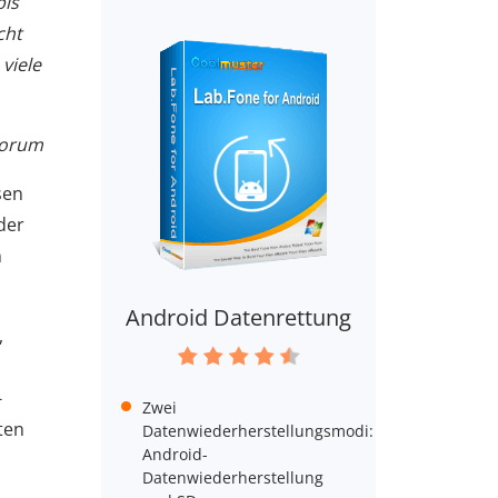
bis
cht
viele
Forum
sen
der
n
Android Datenrettung
,
-
Zwei
ten
Datenwiederherstellungsmodi:
Android-
Datenwiederherstellung