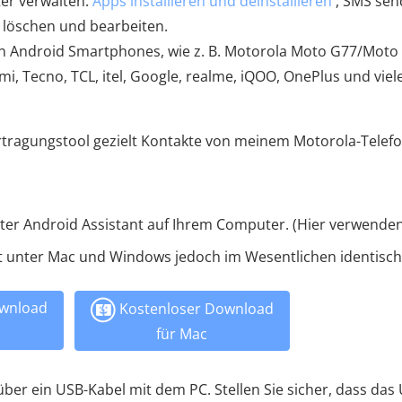
er verwalten:
Apps installieren und deinstallieren
, SMS sen
 löschen und bearbeiten.
n Android Smartphones, wie z. B. Motorola Moto G77/Moto
, Tecno, TCL, itel, Google, realme, iQOO, OnePlus und viel
tragungstool gezielt Kontakte von meinem Motorola-Telef
ster Android Assistant auf Ihrem Computer. (Hier verwenden
st unter Mac und Windows jedoch im Wesentlichen identisch
wnload
Kostenloser Download
für Mac
ber ein USB-Kabel mit dem PC. Stellen Sie sicher, dass das