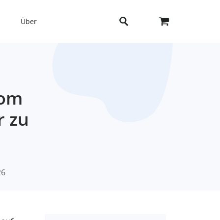
Über
vom
r zu
26