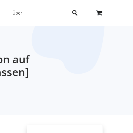
Über
on auf
assen]