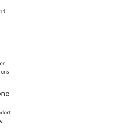
und
len
 uns
one
ndort
le