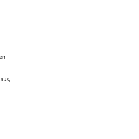
len
 aus,