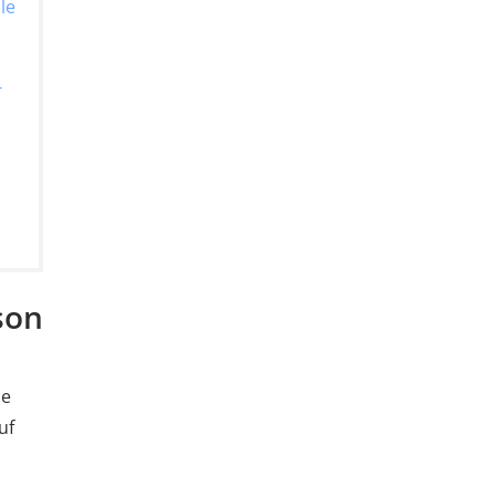
le
-
son
ie
uf