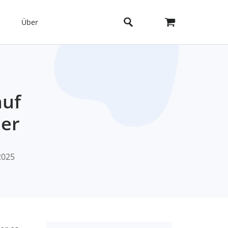
Über
auf
her
 2025