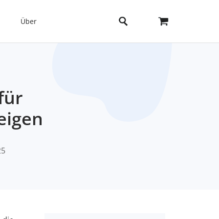
Über
für
zeigen
25