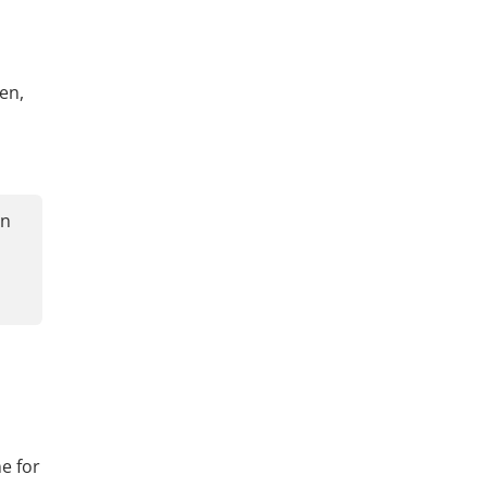
en,
on
e for