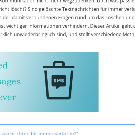
n Kommunikation nicht mehr wegzudenken. Doch was passier
icht löscht? Sind gelöschte Textnachrichten für immer verl
is der damit verbundenen Fragen rund um das Löschen und
st wichtiger Informationen verhindern. Dieser Artikel geht 
rklich unwiederbringlich sind, und stellt verschiedene Met
extnachrichten für immer verloren?“