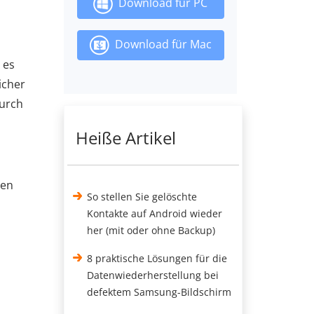
Download für PC
Download für Mac
 es
icher
durch
Heiße Artikel
ren
So stellen Sie gelöschte
Kontakte auf Android wieder
her (mit oder ohne Backup)
8 praktische Lösungen für die
Datenwiederherstellung bei
defektem Samsung-Bildschirm