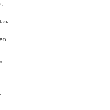
 „
oben,
den
en
r