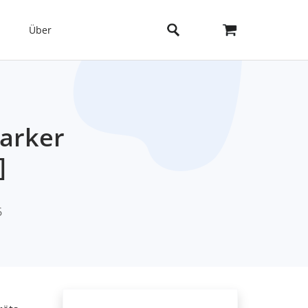
Über
tarker
]
6