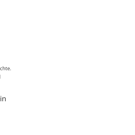
chte.
l
in