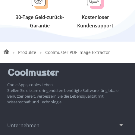
30-Tage Geld-zurück-
Kostenloser
Garantie
Kundensupport
Produkte
Coolmuster PDF Image Extractor
Coole Apps, cooles Leben
Stellen Sie die am dringendsten benötigte Software für globale
Benutzer bereit, verbessern Sie die Lebensqualität mit
Wissenschaft und Technologie.
Unternehmen